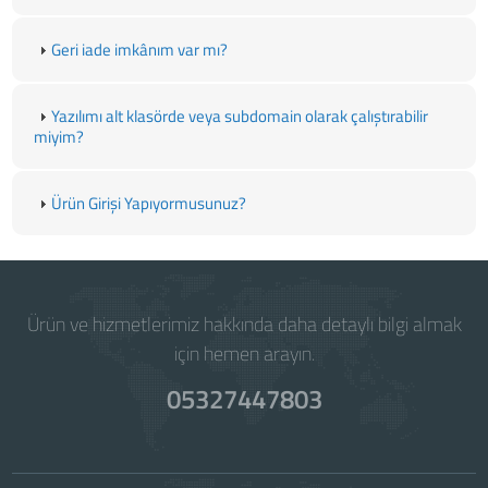
Geri iade imkânım var mı?
Yazılımı alt klasörde veya subdomain olarak çalıştırabilir
miyim?
Ürün Girişi Yapıyormusunuz?
Ürün ve hizmetlerimiz hakkında daha detaylı bilgi almak
için hemen arayın.
05327447803