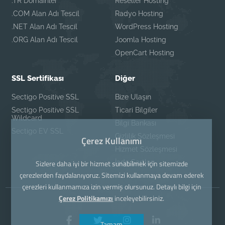
.TR Domainler
Reseller Hosting
.COM Alan Adı Tescil
Radyo Hosting
.NET Alan Adı Tescil
WordPress Hosting
.ORG Alan Adı Tescil
Joomla Hosting
OpenCart Hosting
SSL Sertifikası
Diğer
Sectigo Positive SSL
Bize Ulaşın
Sectigo Positive SSL
Ticari Bilgiler
Wildcard
Bilgi Bankası
Sectigo EV SSL
Gizlilik Sözleşmesi
Çerez Kullanımı
Hizmet Sözleşmesi
İade Şartları
Sizlere daha iyi bir hizmet sunabilmek için sitemizde
çerezlerden faydalanıyoruz. Sitemizi kullanmaya devam ederek
çerezleri kullanmamıza izin vermiş olursunuz. Detaylı bilgi için
Çerez Politikamızı
inceleyebilirsiniz.
Tamam