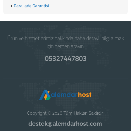
Para İade Garantisi
Ürün ve hizmetlerimiz hakkında daha detaylı bilgi almak
için hemen arayın.
05327447803
Copyright © 2026 Tüm Hakları Saklıdır.
destek@alemdarhost.com