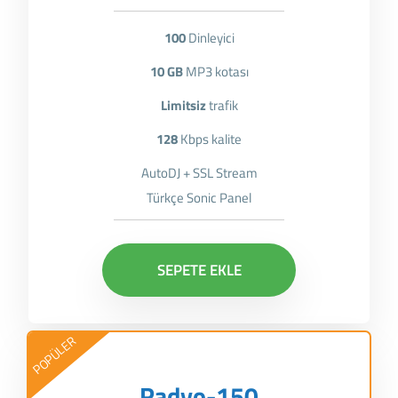
100
Dinleyici
10 GB
MP3 kotası
Limitsiz
trafik
128
Kbps kalite
AutoDJ + SSL Stream
Türkçe Sonic Panel
SEPETE EKLE
POPÜLER
Radyo-150