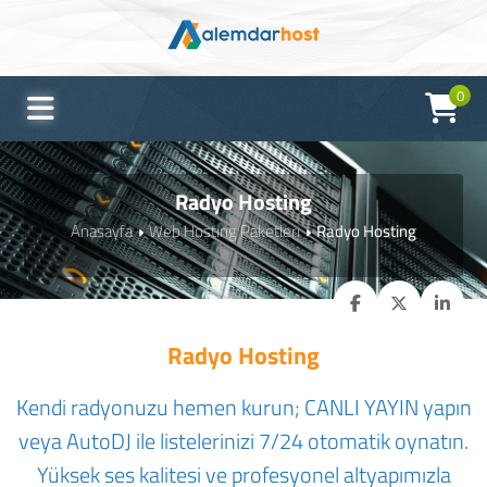
0
Radyo Hosting
Anasayfa
Web Hosting Paketleri
Radyo Hosting
Radyo Hosting
Kendi radyonuzu hemen kurun; CANLI YAYIN yapın
veya AutoDJ ile listelerinizi 7/24 otomatik oynatın.
Yüksek ses kalitesi ve profesyonel altyapımızla