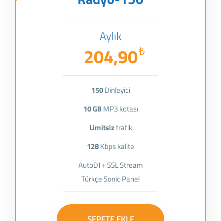
Aylık
204,90
₺
150
Dinleyici
10 GB
MP3 kotası
Limitsiz
trafik
128
Kbps kalite
AutoDJ + SSL Stream
Türkçe Sonic Panel
SEPETE EKLE