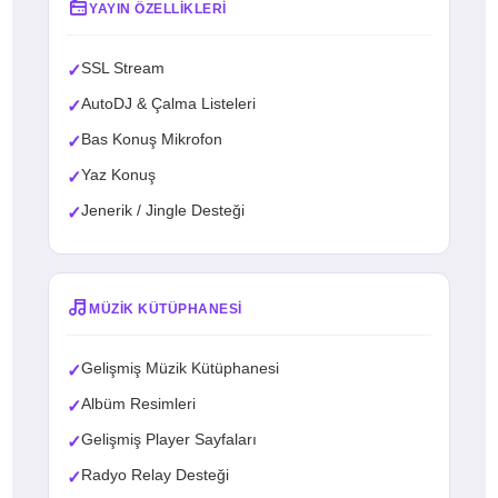
YAYIN ÖZELLIKLERI
SSL Stream
✓
AutoDJ & Çalma Listeleri
✓
Bas Konuş Mikrofon
✓
Yaz Konuş
✓
Jenerik / Jingle Desteği
✓
MÜZIK KÜTÜPHANESI
Gelişmiş Müzik Kütüphanesi
✓
Albüm Resimleri
✓
Gelişmiş Player Sayfaları
✓
Radyo Relay Desteği
✓