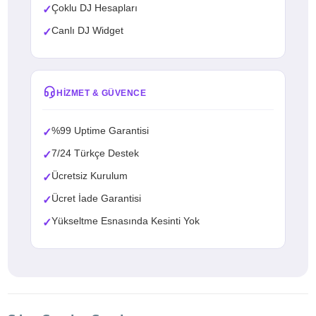
Çoklu DJ Hesapları
✓
Canlı DJ Widget
✓
HIZMET & GÜVENCE
%99 Uptime Garantisi
✓
7/24 Türkçe Destek
✓
Ücretsiz Kurulum
✓
Ücret İade Garantisi
✓
Yükseltme Esnasında Kesinti Yok
✓