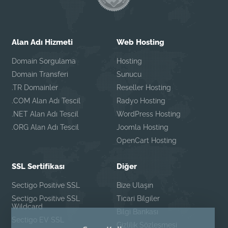
Alan Adı Hizmeti
Web Hosting
Domain Sorgulama
Hosting
Domain Transferi
Sunucu
.TR Domainler
Reseller Hosting
.COM Alan Adı Tescil
Radyo Hosting
.NET Alan Adı Tescil
WordPress Hosting
.ORG Alan Adı Tescil
Joomla Hosting
OpenCart Hosting
SSL Sertifikası
Diğer
Sectigo Positive SSL
Bize Ulaşın
Sectigo Positive SSL
Ticari Bilgiler
Wildcard
Bilgi Bankası
Sectigo EV SSL
Gizlilik Sözleşmesi