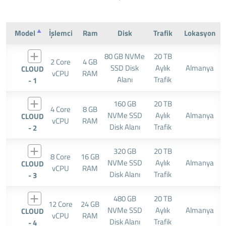
Model
İşlemci
Ram
Disk
Trafik
Lokasyon
80 GB NVMe
20 TB
2 Core
4 GB
SSD Disk
Aylık
Almanya
CLOUD
vCPU
RAM
Alanı
Trafik
- 1
160 GB
20 TB
4 Core
8 GB
NVMe SSD
Aylık
Almanya
CLOUD
vCPU
RAM
Disk Alanı
Trafik
- 2
320 GB
20 TB
8 Core
16 GB
NVMe SSD
Aylık
Almanya
CLOUD
vCPU
RAM
Disk Alanı
Trafik
- 3
480 GB
20 TB
12 Core
24 GB
NVMe SSD
Aylık
Almanya
CLOUD
vCPU
RAM
Disk Alanı
Trafik
- 4