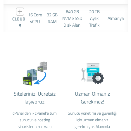
640 GB
20 TB
16 Core
32 GB
NVMe SSD
Aylık
Almanya
CLOUD
vCPU
RAM
Disk Alanı
Trafik
- 5
Sitelerinizi Ücretsiz
Uzman Olmanız
Taşıyoruz!
Gerekmez!
cPanel'den > cPanel'e tüm
Sunucu yönetimi ve güvenliği
sunucu ve hosting
için uzman olmanız
siparişlerinizde web
gerekmiyor. Alanında