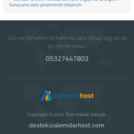
Sunucumu sizin yönetmenizi istiyorum.
Ürün ve hizmetlerimiz hakkında daha detaylı bilgi almak
için hemen arayın.
05327447803
Copyright © 2026 Tüm Hakları Saklıdır.
destek@alemdarhost.com