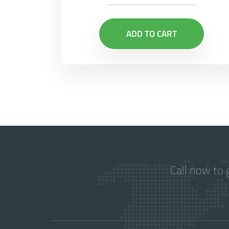
ADD TO CART
Call now to 