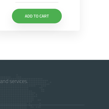
ADD TO CART
and services.