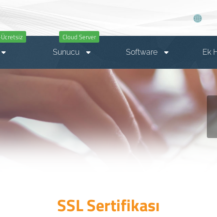
Ücretsiz
Cloud Server
Sunucu
Software
Ek 
SSL Sertifikası