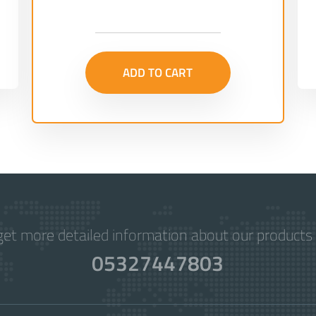
ADD TO CART
get more detailed information about our products 
05327447803