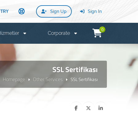
TRY
Sign Up
Sign In
0
Hizmetler
Corporate
SSL Sertifikası
Homepage
Other Services
SSL Sertifikası