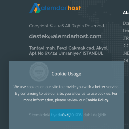
Al
Do
Copyright © 2026 All Rights Reserved
Do
destek@alemdarhost.com
.T
.CO
Tantavi mah. Fevzi Çakmak cad. Akyol
Apt No:63/24 Ümraniye/ İSTANBUL
.NE
.OR
Cookie Usage
We use cookies on our site to provide you with a better service.
By continuing to use our site, you allow us to use cookies. For
more information, please review our
Cookie Policy.
Sitemizdeki fiyatlara %20 KDV dahil değildir.
Okay