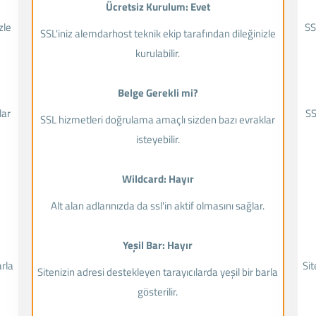
Ücretsiz Kurulum: Evet
zle
SS
SSL'iniz alemdarhost teknik ekip tarafından dileğinizle
kurulabilir.
Belge Gerekli mi?
lar
SS
SSL hizmetleri doğrulama amaçlı sizden bazı evraklar
isteyebilir.
Wildcard: Hayır
.
Alt alan adlarınızda da ssl'in aktif olmasını sağlar.
Yeşil Bar: Hayır
arla
Sit
Sitenizin adresi destekleyen tarayıcılarda yeşil bir barla
gösterilir.