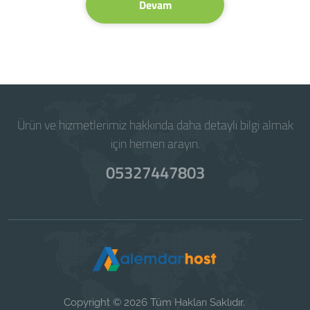
Devam
Ürün ve hizmetlerimiz hakkında daha detaylı bilgi almak
için hemen arayın.
05327447803
Copyright © 2026 Tüm Hakları Saklıdır.