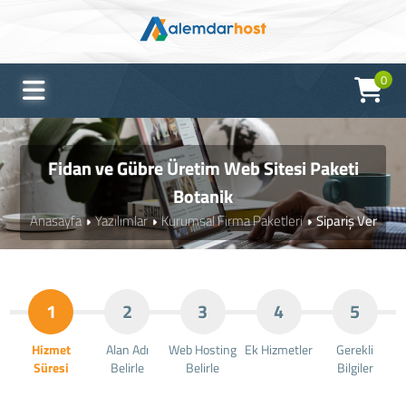
0
Fidan ve Gübre Üretim Web Sitesi Paketi
Botanik
Anasayfa
Yazılımlar
Kurumsal Firma Paketleri
Sipariş Ver
1
2
3
4
5
Hizmet
Alan Adı
Web Hosting
Ek Hizmetler
Gerekli
Süresi
Belirle
Belirle
Bilgiler