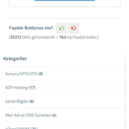
Faydalı Buldunuz mu?
(
35372
defa görüntülendi. /
163
kişi faydalı buldu.)
Kategoriler
Sunucu/VPS/VDS (
0
)
ASP Hosting (
17
)
Genel Bilgiler (
6
)
Alan Adı ve DNS Sorunları (
4
)
cPanel/WHM (
24
)