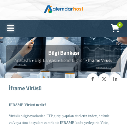
0
Bilgi Bankası
Anasayfa
Bilgi Bankası
Genel Bilgiler
İframe Virüsü
İframe Virüsü
IFRAME Virüsü nedir?
Virüslü bilgisayarlardan FTP girişi yapılan sitelerin index, default
ve/veya tüm dosyalara zararlı bir
IFRAME
kodu yerleştirir. Virüs,