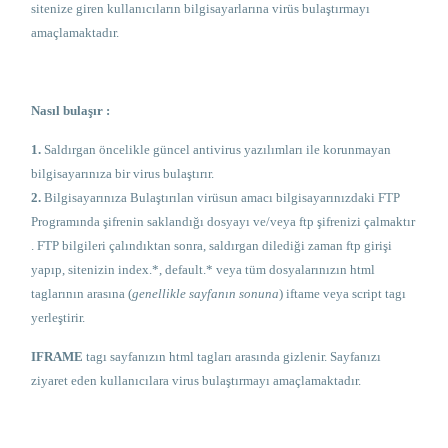
sitenize giren kullanıcıların bilgisayarlarına virüs bulaştırmayı
amaçlamaktadır.
Nasıl bulaşır :
1.
Saldırgan öncelikle güncel antivirus yazılımları ile korunmayan
bilgisayarınıza bir virus bulaştırır.
2.
Bilgisayarınıza Bulaştırılan virüsun amacı bilgisayarınızdaki FTP
Programında şifrenin saklandığı dosyayı ve/veya ftp şifrenizi çalmaktır
. FTP bilgileri çalındıktan sonra, saldırgan dilediği zaman ftp girişi
yapıp, sitenizin index.*, default.* veya tüm dosyalarınızın html
taglarının arasına (
genellikle sayfanın sonuna
) iftame veya script tagı
yerleştirir.
IFRAME
tagı sayfanızın html tagları arasında gizlenir. Sayfanızı
ziyaret eden kullanıcılara virus bulaştırmayı amaçlamaktadır.