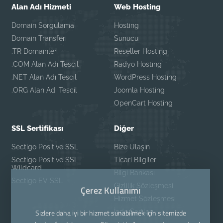
Alan Adı Hizmeti
Web Hosting
Domain Sorgulama
Hosting
Domain Transferi
Sunucu
.TR Domainler
Reseller Hosting
.COM Alan Adı Tescil
Radyo Hosting
.NET Alan Adı Tescil
WordPress Hosting
.ORG Alan Adı Tescil
Joomla Hosting
OpenCart Hosting
SSL Sertifikası
Diğer
Sectigo Positive SSL
Bize Ulaşın
Sectigo Positive SSL
Ticari Bilgiler
Wildcard
Bilgi Bankası
Sectigo EV SSL
Gizlilik Sözleşmesi
Çerez Kullanımı
Hizmet Sözleşmesi
İade Şartları
Sizlere daha iyi bir hizmet sunabilmek için sitemizde